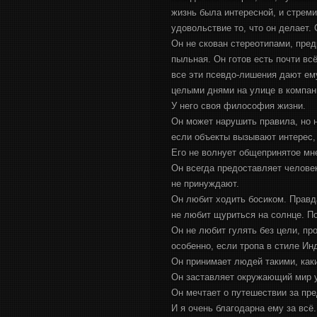
жизнь была интересной, и стреми
удовольствие то, что он делает. 
Он не скован стереотипами, пред
пыльная. Он готов есть почти вс
все эти псевдо-лишения дают ем
целыми днями на улице в компани
У него своя философия жизни.
Он может нарушить правила, но 
если объекты вызывают интерес, 
Его не волнует общепринятое мне
Он всегда предоставляет человеку
не принуждают.
Он любит ходить босиком. Правда
не любит щуриться на солнце. По
Он не любит гулять без цели, п
особенно, если тропа в стиле И
Он принимает людей такими, каки
Он заставляет окружающий мир 
Он мечтает о путешествии за п
И я очень благодарна ему за всё.