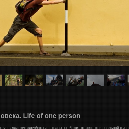
века. Life of one person
ствуя в далекие зарубежные страны, он бежит от чего-то в реальной жизн