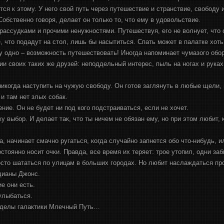
тся к этому. У него свой путь через путешествие и странствие, свободу 
Собственно говоря, делает он только то, что ему в удовольствие.
рассудками и прочими ненужностями. Путешествуя, его не волнует, что
ё, что подадут на стол, лишь бы насытиться. Спать может в палатке хоть
у одно – возможность путешествовать! Иногда напоминает чумазого об
и своих таких же друзей: неподдельный интерес, пыль на ногах и руках, 
никогда наступить на чужую свободу. Он готов заглянуть в любые щели,
и там нет злых собак.
ние. Он не будет ни под кого подстраиваться, если не хочет.
 выбор. И делает так, что ты ничем не обязан ему, но при этом любит, к
, начинает смачно ругаться, когда случайно запнется обо что-нибудь, и
стоянно носит очки. Правда, все время их теряет: трое утопил, одни заб
росто шататься по улицам в больших городах. Но любит наслаждаться пр
ндианы Джонс.
е они есть.
улыбаться.
ределы галактики Млечный Путь…