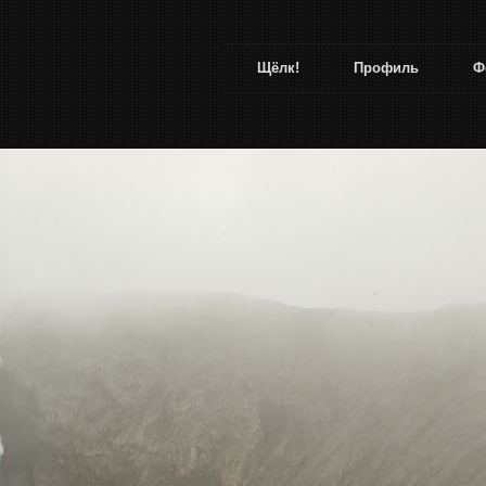
Щёлк!
Профиль
Ф