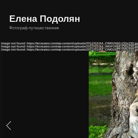
Елена Подолян
Фотограф-путешественник
Image not found: https://lecreates.com/wp-content/uploads/2012/02/А4_CIMG2660-150x150.jp
Image not found: https://lecreates.com/wp-content/uploads/2012/02/А4_IMGP2684-150x150.jp
1
/
91
Image not found: https://lecreates.com/wp-content/uploads/2012/02/А4_CIMG2957-150x150.jp