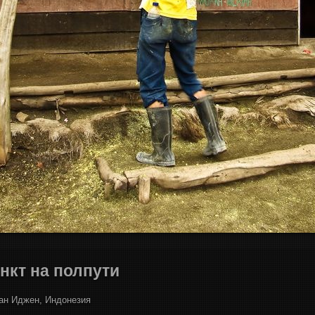
нкт на полпути
ан Иджен, Индонезия