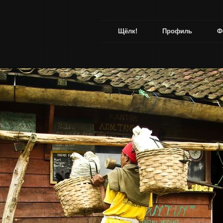
Щёлк!
Профиль
Ф