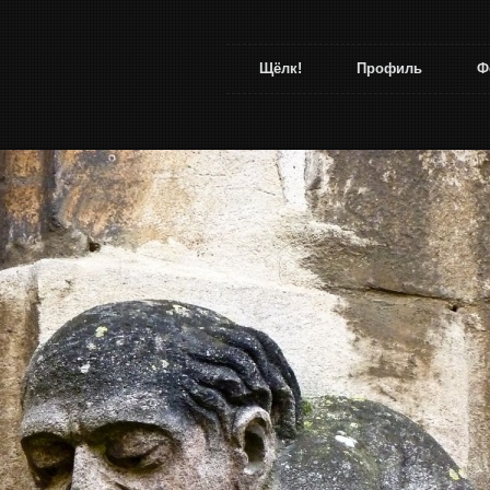
Щёлк!
Профиль
Ф