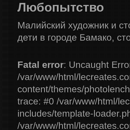
Любопытство
Малийский художник и ст
дети в городе Бамако, с
Fatal error
: Uncaught Erro
/var/www/html/lecreates.c
content/themes/photolench
trace: #0 /var/www/html/le
includes/template-loader.ph
/var/www/html/lecreates.c