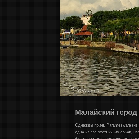
Малайский город 
Однажды принц Parameswara (из 
одна из его охотничьих собак, н
благоприятное знамение, он реши