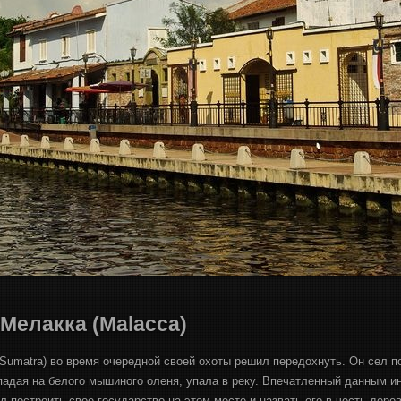
Мелакка (Malacca)
Sumatra) во время очередной своей охоты решил передохнуть. Он сел по
ападая на белого мышиного оленя, упала в реку. Впечатленный данным и
л построить свое государство на этом месте и назвать его в честь дере