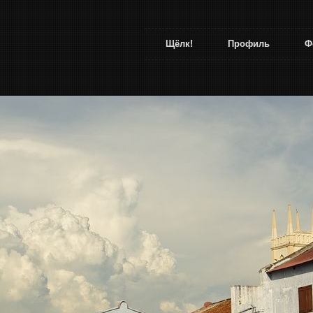
Щёлк!
Профиль
Ф