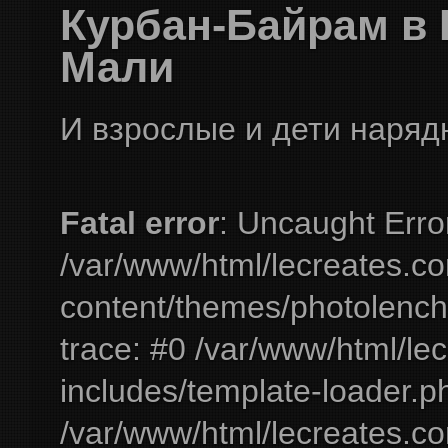
Курбан-Байрам в 
Мали
И взрослые и дети нарядн
Fatal error
: Uncaught Erro
/var/www/html/lecreates.c
content/themes/photolench
trace: #0 /var/www/html/le
includes/template-loader.ph
/var/www/html/lecreates.c